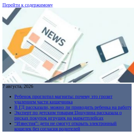
Перейти к содержимому
7 августа, 2026
Ребенок проглотил магниты: почему это грозит
удалением части кишечника
В ГД рассказали, можно ли приводить ребенка на работу
Эксперт по детским товарам Цицулина рассказала о
рисках покупок игрушек на маркетплейсах
“Известия”: дети не смогут открыть электронный
кошелек без согласия родителей