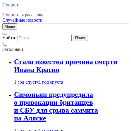
Новости
Новостная рассылка
Случайные новости
Меню
Найти:
Заголовки
Стала известна причина смерти
Ивана Краско
1 год спустя
1 год спустя
Симоньян предупредила
о провокации британцев
и СБУ для срыва саммита
на Аляске
1 год спустя
1 год спустя