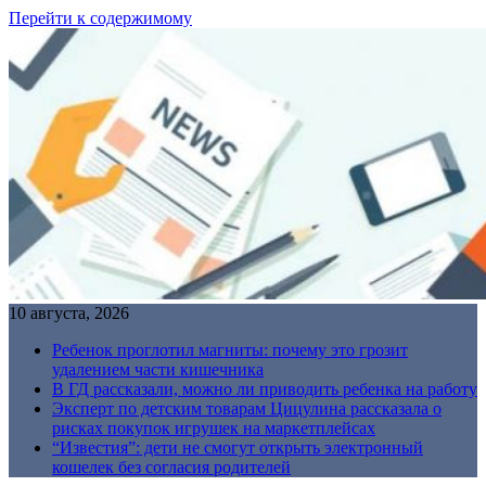
Перейти к содержимому
10 августа, 2026
Ребенок проглотил магниты: почему это грозит
удалением части кишечника
В ГД рассказали, можно ли приводить ребенка на работу
Эксперт по детским товарам Цицулина рассказала о
рисках покупок игрушек на маркетплейсах
“Известия”: дети не смогут открыть электронный
кошелек без согласия родителей