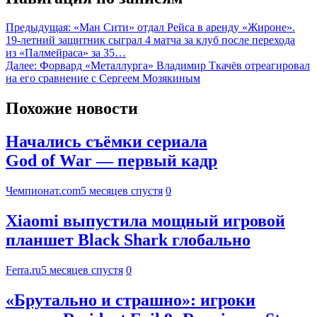
Предыдущая:
«Ман Сити» отдал Рейса в аренду «Жироне».
19-летний защитник сыграл 4 матча за клуб после перехода
из «Палмейраса» за 35…
Далее:
Форвард «Металлурга» Владимир Ткачёв отреагировал
на его сравнение с Сергеем Мозякиным
Похожие новости
Начались съёмки сериала
God of War — первый кадр
Чемпионат.com
5 месяцев спустя
0
Xiaomi выпустила мощный игровой
планшет Black Shark глобально
Ferra.ru
5 месяцев спустя
0
«Брутально и страшно»: игроки