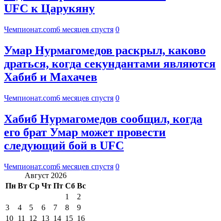
UFC к Царукяну
Чемпионат.com
6 месяцев спустя
0
Умар Нурмагомедов раскрыл, каково
драться, когда секундантами являются
Хабиб и Махачев
Чемпионат.com
6 месяцев спустя
0
Хабиб Нурмагомедов сообщил, когда
его брат Умар может провести
следующий бой в UFC
Чемпионат.com
6 месяцев спустя
0
Август 2026
Пн
Вт
Ср
Чт
Пт
Сб
Вс
1
2
3
4
5
6
7
8
9
10
11
12
13
14
15
16