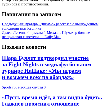
турниров и противостояний.
Навигация по записям
Предыдущая:
Вратарь «Динамо» рассказал о вынужденном
голодании при Карпине
Далее:
Легенда Формулы-1 Михаэль Шумахер больше
не прикован к постели — Daily Mail
Похожие новости
Шара Буллет подтвердил участие
за Fight Nights в медиафутбольном
турнире НаПике: «Мы играем
и возьмем всех на абордаж»
Sports.ru
6 месяцев спустя
0
«Пусть время идёт, а там видно будет».
Гаджиев прояснил отношение