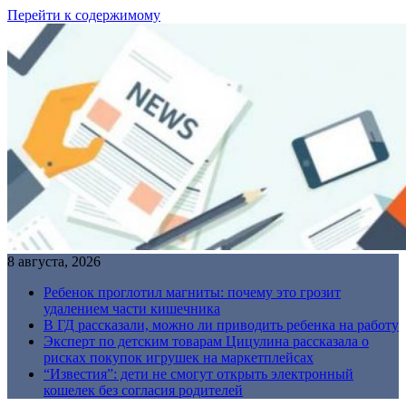
Перейти к содержимому
8 августа, 2026
Ребенок проглотил магниты: почему это грозит
удалением части кишечника
В ГД рассказали, можно ли приводить ребенка на работу
Эксперт по детским товарам Цицулина рассказала о
рисках покупок игрушек на маркетплейсах
“Известия”: дети не смогут открыть электронный
кошелек без согласия родителей