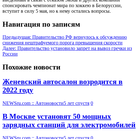
спонсировать чемпионат мира по хоккею в Белоруссии,
вступит в силу 5 мая, но к нему остались вопросы.
Навигация по записям
Предыдущая:
Правительство РФ вернулось к обсуждению
снижения нештрафуемого порога превышения скорости
Далее:
Правительство установило запрет на вывоз гречки из
России
Похожие новости
Женевский автосалон возродится в
2022 году
NEWSru.com :: Автоновости
5 лет спустя
0
В Москве установят 50 мощных
зарядных станций для электромобилей
NEWSru.com :: Автоновости
5 лет спустя
0