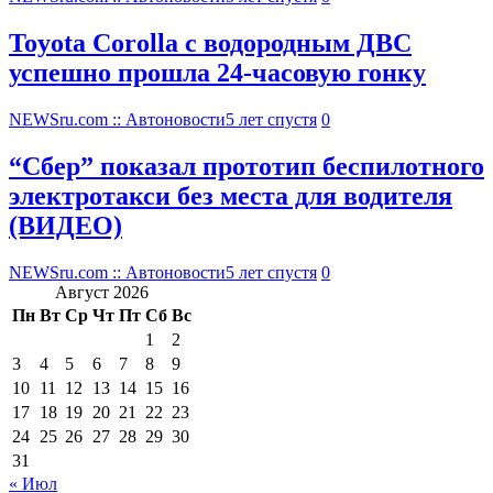
Toyota Corolla с водородным ДВС
успешно прошла 24-часовую гонку
NEWSru.com :: Автоновости
5 лет спустя
0
“Сбер” показал прототип беспилотного
электротакси без места для водителя
(ВИДЕО)
NEWSru.com :: Автоновости
5 лет спустя
0
Август 2026
Пн
Вт
Ср
Чт
Пт
Сб
Вс
1
2
3
4
5
6
7
8
9
10
11
12
13
14
15
16
17
18
19
20
21
22
23
24
25
26
27
28
29
30
31
« Июл