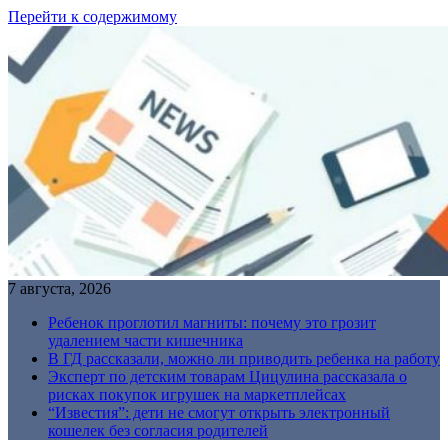
Перейти к содержимому
7 августа, 2026
Ребенок проглотил магниты: почему это грозит
удалением части кишечника
В ГД рассказали, можно ли приводить ребенка на работу
Эксперт по детским товарам Цицулина рассказала о
рисках покупок игрушек на маркетплейсах
“Известия”: дети не смогут открыть электронный
кошелек без согласия родителей