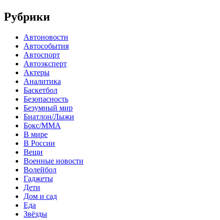
Рубрики
Автоновости
Автособытия
Автоспорт
Автоэксперт
Актеры
Аналитика
Баскетбол
Безопасность
Безумный мир
Биатлон/Лыжи
Бокс/MMA
В мире
В России
Вещи
Военные новости
Волейбол
Гаджеты
Дети
Дом и сад
Еда
Звёзды