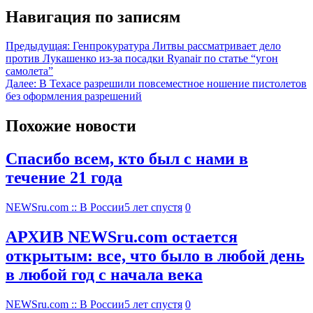
Навигация по записям
Предыдущая:
Генпрокуратура Литвы рассматривает дело
против Лукашенко из-за посадки Ryanair по статье “угон
самолета”
Далее:
В Техасе разрешили повсеместное ношение пистолетов
без оформления разрешений
Похожие новости
Спасибо всем, кто был с нами в
течение 21 года
NEWSru.com :: В России
5 лет спустя
0
АРХИВ NEWSru.com остается
открытым: все, что было в любой день
в любой год с начала века
NEWSru.com :: В России
5 лет спустя
0