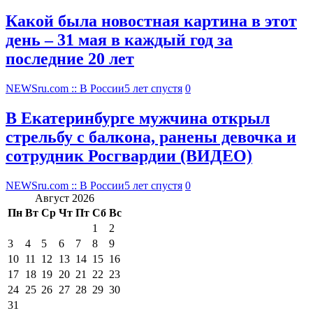
Какой была новостная картина в этот
день – 31 мая в каждый год за
последние 20 лет
NEWSru.com :: В России
5 лет спустя
0
В Екатеринбурге мужчина открыл
стрельбу с балкона, ранены девочка и
сотрудник Росгвардии (ВИДЕО)
NEWSru.com :: В России
5 лет спустя
0
Август 2026
Пн
Вт
Ср
Чт
Пт
Сб
Вс
1
2
3
4
5
6
7
8
9
10
11
12
13
14
15
16
17
18
19
20
21
22
23
24
25
26
27
28
29
30
31