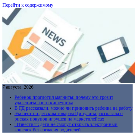
Перейти к содержимому
7 августа, 2026
Ребенок проглотил магниты: почему это грозит
удалением части кишечника
В ГД рассказали, можно ли приводить ребенка на работу
Эксперт по детским товарам Цицулина рассказала о
рисках покупок игрушек на маркетплейсах
“Известия”: дети не смогут открыть электронный
кошелек без согласия родителей