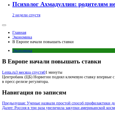
Психолог Ахмадуллин: родителям не 
2 недели спустя
Главная
Экономика
В Европе начали повышать ставки
Экономика
В Европе начали повышать ставки
Lenta.ru
3 месяца спустя
0
1 минуты
Центробанк (ЦБ) Норвегии поднял ключевую ставку впервые с 2
в пресс-релизе регулятора.
Навигация по записям
Предыдущая:
Ученые назвали простой способ профилактики д
Далее:
Россия в три раза увеличила закупки американской кос