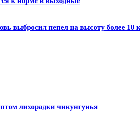
тся к норме в выходные
вь выбросил пепел на высоту более 10 
мптом лихорадки чикунгунья