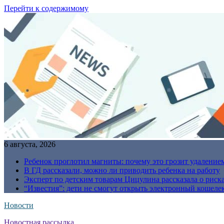
Перейти к содержимому
6 августа, 2026
Ребенок проглотил магниты: почему это грозит удаление
В ГД рассказали, можно ли приводить ребенка на работу
Эксперт по детским товарам Цицулина рассказала о риск
“Известия”: дети не смогут открыть электронный кошелек
Новости
Новостная рассылка