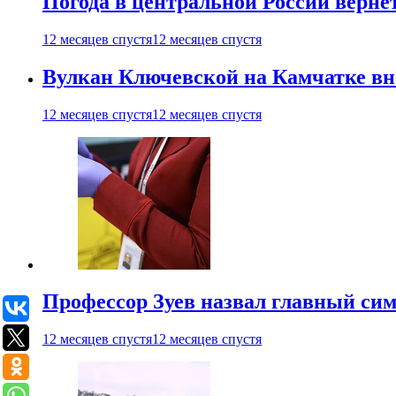
Погода в центральной России верне
12 месяцев спустя
12 месяцев спустя
Вулкан Ключевской на Камчатке вно
12 месяцев спустя
12 месяцев спустя
Профессор Зуев назвал главный си
12 месяцев спустя
12 месяцев спустя