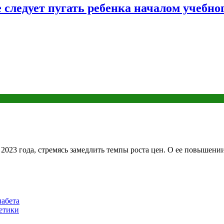
следует пугать ребенка началом учебног
023 года, стремясь замедлить темпы роста цен. О ее повышении 
иабета
метики