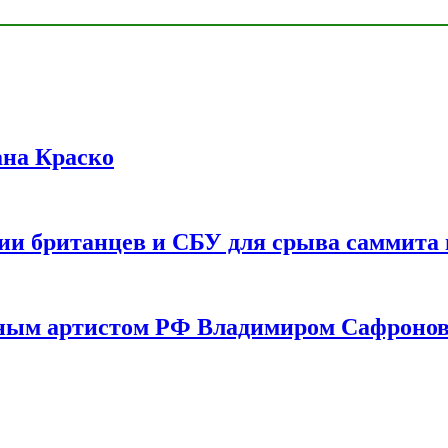
ана Краско
ии британцев и СБУ для срыва саммита 
одным артистом РФ Владимиром Сафроно