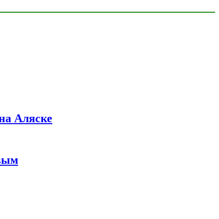
на Аляске
вым