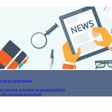
м части кишечника
ах покупок игрушек на маркетплейсах
 без согласия родителей