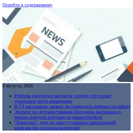
Перейти к содержимому
8 августа, 2026
Ребенок проглотил магниты: почему это грозит
удалением части кишечника
В ГД рассказали, можно ли приводить ребенка на работу
Эксперт по детским товарам Цицулина рассказала о
рисках покупок игрушек на маркетплейсах
“Известия”: дети не смогут открыть электронный
кошелек без согласия родителей