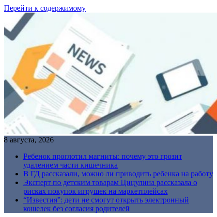
Перейти к содержимому
8 августа, 2026
Ребенок проглотил магниты: почему это грозит
удалением части кишечника
В ГД рассказали, можно ли приводить ребенка на работу
Эксперт по детским товарам Цицулина рассказала о
рисках покупок игрушек на маркетплейсах
“Известия”: дети не смогут открыть электронный
кошелек без согласия родителей