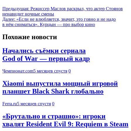
Предыдущая:
Режиссер Маслов раскрыл, что актер Стоянов
ненавидит ночные смены
Далее:
«Если не влюбляется, значит, это говно и не надо
в нём сниматься». Курцын — про выбор кино
Похожие новости
Начались съёмки сериала
God of War — первый кадр
Чемпионат.com
5 месяцев спустя
0
Xiaomi выпустила мощный игровой
планшет Black Shark глобально
Ferra.ru
5 месяцев спустя
0
«Брутально и страшно»: игроки
хвалят Resident Evil 9: Requiem в Steam