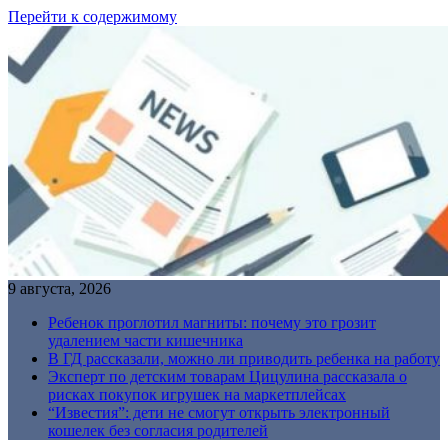
Перейти к содержимому
9 августа, 2026
Ребенок проглотил магниты: почему это грозит
удалением части кишечника
В ГД рассказали, можно ли приводить ребенка на работу
Эксперт по детским товарам Цицулина рассказала о
рисках покупок игрушек на маркетплейсах
“Известия”: дети не смогут открыть электронный
кошелек без согласия родителей