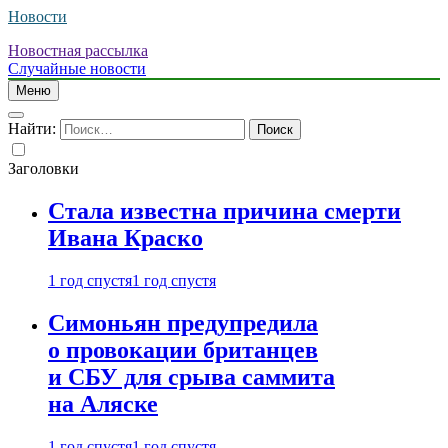
Новости
Новостная рассылка
Случайные новости
Меню
Найти:
Заголовки
Стала известна причина смерти
Ивана Краско
1 год спустя
1 год спустя
Симоньян предупредила
о провокации британцев
и СБУ для срыва саммита
на Аляске
1 год спустя
1 год спустя