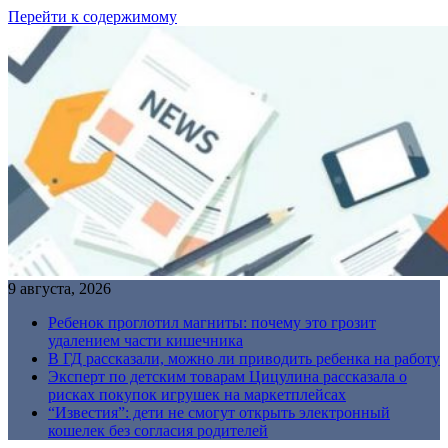
Перейти к содержимому
9 августа, 2026
Ребенок проглотил магниты: почему это грозит
удалением части кишечника
В ГД рассказали, можно ли приводить ребенка на работу
Эксперт по детским товарам Цицулина рассказала о
рисках покупок игрушек на маркетплейсах
“Известия”: дети не смогут открыть электронный
кошелек без согласия родителей