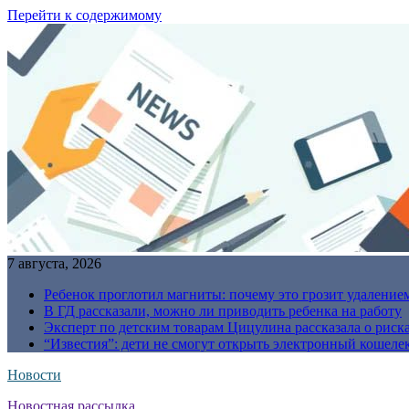
Перейти к содержимому
7 августа, 2026
Ребенок проглотил магниты: почему это грозит удаление
В ГД рассказали, можно ли приводить ребенка на работу
Эксперт по детским товарам Цицулина рассказала о риск
“Известия”: дети не смогут открыть электронный кошелек
Новости
Новостная рассылка