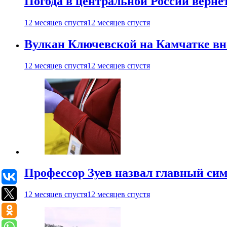
Погода в центральной России верне
12 месяцев спустя
12 месяцев спустя
Вулкан Ключевской на Камчатке вно
12 месяцев спустя
12 месяцев спустя
Профессор Зуев назвал главный си
12 месяцев спустя
12 месяцев спустя