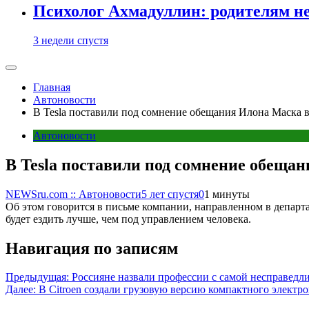
Психолог Ахмадуллин: родителям не 
3 недели спустя
Главная
Автоновости
В Tesla поставили под сомнение обещания Илона Маска 
Автоновости
В Tesla поставили под сомнение обеща
NEWSru.com :: Автоновости
5 лет спустя
0
1 минуты
Об этом говорится в письме компании, направленном в департ
будет ездить лучше, чем под управлением человека.
Навигация по записям
Предыдущая:
Россияне назвали профессии с самой несправедл
Далее:
В Citroen создали грузовую версию компактного элект