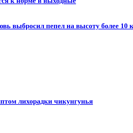
тся к норме в выходные
вь выбросил пепел на высоту более 10 
мптом лихорадки чикунгунья