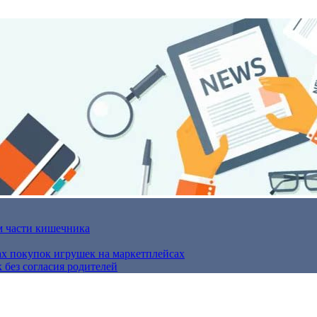
м части кишечника
ах покупок игрушек на маркетплейсах
 без согласия родителей