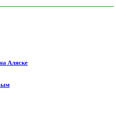
на Аляске
вым