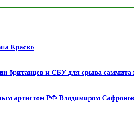
ана Краско
ии британцев и СБУ для срыва саммита 
одным артистом РФ Владимиром Сафроно