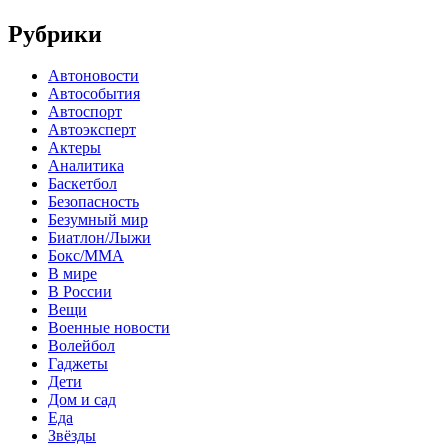
Рубрики
Автоновости
Автособытия
Автоспорт
Автоэксперт
Актеры
Аналитика
Баскетбол
Безопасность
Безумный мир
Биатлон/Лыжи
Бокс/MMA
В мире
В России
Вещи
Военные новости
Волейбол
Гаджеты
Дети
Дом и сад
Еда
Звёзды