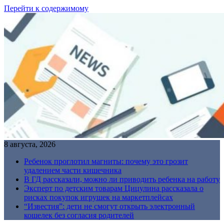
Перейти к содержимому
8 августа, 2026
Ребенок проглотил магниты: почему это грозит
удалением части кишечника
В ГД рассказали, можно ли приводить ребенка на работу
Эксперт по детским товарам Цицулина рассказала о
рисках покупок игрушек на маркетплейсах
“Известия”: дети не смогут открыть электронный
кошелек без согласия родителей