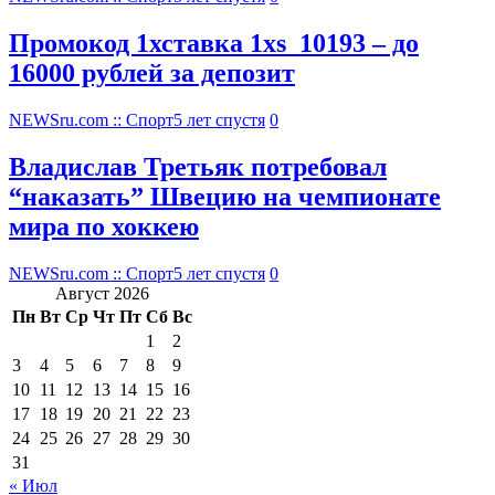
Промокод 1хставка 1xs_10193 – до
16000 рублей за депозит
NEWSru.com :: Спорт
5 лет спустя
0
Владислав Третьяк потребовал
“наказать” Швецию на чемпионате
мира по хоккею
NEWSru.com :: Спорт
5 лет спустя
0
Август 2026
Пн
Вт
Ср
Чт
Пт
Сб
Вс
1
2
3
4
5
6
7
8
9
10
11
12
13
14
15
16
17
18
19
20
21
22
23
24
25
26
27
28
29
30
31
« Июл