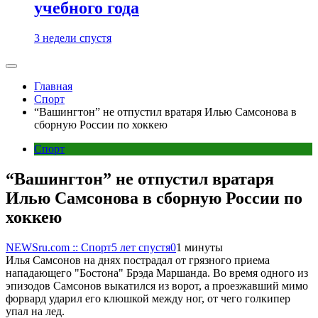
учебного года
3 недели спустя
Главная
Спорт
“Вашингтон” не отпустил вратаря Илью Самсонова в
сборную России по хоккею
Спорт
“Вашингтон” не отпустил вратаря
Илью Самсонова в сборную России по
хоккею
NEWSru.com :: Спорт
5 лет спустя
0
1 минуты
Илья Самсонов на днях пострадал от грязного приема
нападающего "Бостона" Брэда Маршанда. Во время одного из
эпизодов Самсонов выкатился из ворот, а проезжавший мимо
форвард ударил его клюшкой между ног, от чего голкипер
упал на лед.