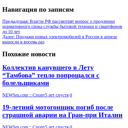
Навигация по записям
Предыдущая:
Власти РФ рассмотрят вопрос о продлении
нормативного срока службы бытовой техники и смартфонов
до 10 лет
Далее:
Продажи новых электромобилей в России в апреле
выросли в восемь раз
Похожие новости
Коллектив канувшего в Лету
“Тамбова” тепло попрощался с
болельщиками
NEWSru.com :: Спорт
5 лет спустя
0
19-летний мотогонщик погиб после
страшной аварии на Гран-при Италии
NEWSru.com :: Спорт
5 лет спустя
0