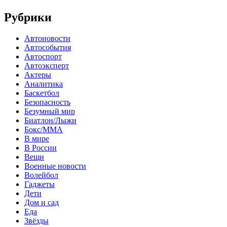
Рубрики
Автоновости
Автособытия
Автоспорт
Автоэксперт
Актеры
Аналитика
Баскетбол
Безопасность
Безумный мир
Биатлон/Лыжи
Бокс/MMA
В мире
В России
Вещи
Военные новости
Волейбол
Гаджеты
Дети
Дом и сад
Еда
Звёзды