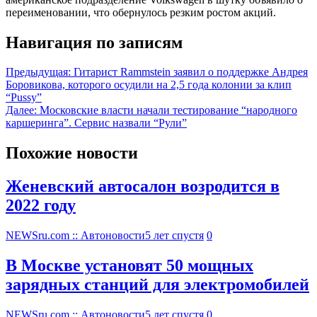
переименовании, что обернулось резким ростом акций.
Навигация по записям
Предыдущая:
Гитарист Rammstein заявил о поддержке Андрея
Боровикова, которого осудили на 2,5 года колонии за клип
“Pussy”
Далее:
Московские власти начали тестирование “народного
каршеринга”. Сервис назвали “Рули”
Похожие новости
Женевский автосалон возродится в
2022 году
NEWSru.com :: Автоновости
5 лет спустя
0
В Москве установят 50 мощных
зарядных станций для электромобилей
NEWSru.com :: Автоновости
5 лет спустя
0