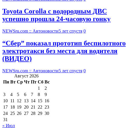
Toyota Corolla с водородным ДВС
успешно прошла 24-часовую гонку
NEWSru.com :: Автоновости
5 лет спустя
0
“Сбер” показал прототип беспилотного
электротакси без места для водителя
(ВИДЕО)
NEWSru.com :: Автоновости
5 лет спустя
0
Август 2026
Пн
Вт
Ср
Чт
Пт
Сб
Вс
1
2
3
4
5
6
7
8
9
10
11
12
13
14
15
16
17
18
19
20
21
22
23
24
25
26
27
28
29
30
31
« Июл