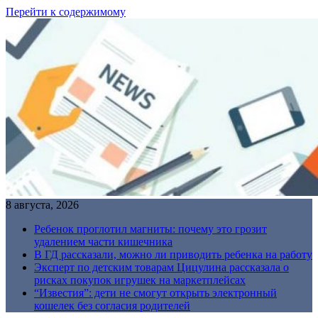
Перейти к содержимому
8 августа, 2026
Ребенок проглотил магниты: почему это грозит
удалением части кишечника
В ГД рассказали, можно ли приводить ребенка на работу
Эксперт по детским товарам Цицулина рассказала о
рисках покупок игрушек на маркетплейсах
“Известия”: дети не смогут открыть электронный
кошелек без согласия родителей