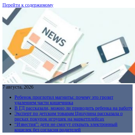
Перейти к содержимому
7 августа, 2026
Ребенок проглотил магниты: почему это грозит
удалением части кишечника
В ГД рассказали, можно ли приводить ребенка на работу
Эксперт по детским товарам Цицулина рассказала о
рисках покупок игрушек на маркетплейсах
“Известия”: дети не смогут открыть электронный
кошелек без согласия родителей