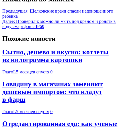
Предыдущая:
Щелковские врачи спасли недоношенного
ребенка
Далее:
Проверили: можно ли мыть под краном и ронять в
воду смартфон с IP69
Похожие новости
Сытно, дешево и вкусно: котлеты
из килограмма картошки
ГлагоL
5 месяцев спустя
0
Говядину в магазинах заменяют
дешевым импортом: что кладут
в фарш
ГлагоL
5 месяцев спустя
0
Отредактированная еда: как ученые