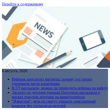
Перейти к содержимому
6 августа, 2026
Ребенок проглотил магниты: почему это грозит
удалением части кишечника
В ГД рассказали, можно ли приводить ребенка на работу
Эксперт по детским товарам Цицулина рассказала о
рисках покупок игрушек на маркетплейсах
“Известия”: дети не смогут открыть электронный
кошелек без согласия родителей