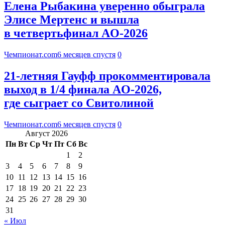
Елена Рыбакина уверенно обыграла
Элисе Мертенс и вышла
в четвертьфинал AO-2026
Чемпионат.com
6 месяцев спустя
0
21-летняя Гауфф прокомментировала
выход в 1/4 финала AO-2026,
где сыграет со Свитолиной
Чемпионат.com
6 месяцев спустя
0
Август 2026
Пн
Вт
Ср
Чт
Пт
Сб
Вс
1
2
3
4
5
6
7
8
9
10
11
12
13
14
15
16
17
18
19
20
21
22
23
24
25
26
27
28
29
30
31
« Июл