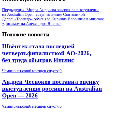
Предыдущая:
Мирра Андреева завершила выступление
на Australian Open, уступив Элине Свитолиной
Далее:
«Торпедо» обменяло Кирилла Воронина в минское
«Динамо» на Александра Яценко
Похожие новости
Швёнтек стала последней
четвертьфиналисткой AO-2026,
без труда обыграв Инглис
Чемпионат.com
6 месяцев спустя
0
Андрей Чесноков поставил оценку
выступлению россиян на Australian
Open — 2026
Чемпионат.com
6 месяцев спустя
0