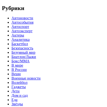
Рубрики
Автоновости
Автособытия
Автоспорт
Автоэксперт
Актеры
Аналитика
Баскетбол
Безопасность
Безумный мир
Биатлон/Лыжи
Бокс/MMA
В мире
В России
Вещи
Военные новости
Волейбол
Гаджеты
Дети
Дом и сад
Еда
Звёзды