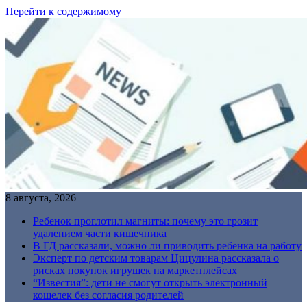
Перейти к содержимому
8 августа, 2026
Ребенок проглотил магниты: почему это грозит
удалением части кишечника
В ГД рассказали, можно ли приводить ребенка на работу
Эксперт по детским товарам Цицулина рассказала о
рисках покупок игрушек на маркетплейсах
“Известия”: дети не смогут открыть электронный
кошелек без согласия родителей