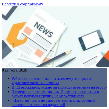
Перейти к содержимому
8 августа, 2026
Ребенок проглотил магниты: почему это грозит
удалением части кишечника
В ГД рассказали, можно ли приводить ребенка на работу
Эксперт по детским товарам Цицулина рассказала о
рисках покупок игрушек на маркетплейсах
“Известия”: дети не смогут открыть электронный
кошелек без согласия родителей