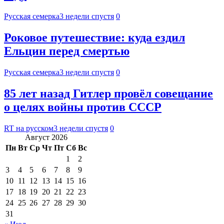
Русская семерка
3 недели спустя
0
Роковое путешествие: куда ездил
Ельцин перед смертью
Русская семерка
3 недели спустя
0
85 лет назад Гитлер провёл совещание
о целях войны против СССР
RT на русском
3 недели спустя
0
Август 2026
Пн
Вт
Ср
Чт
Пт
Сб
Вс
1
2
3
4
5
6
7
8
9
10
11
12
13
14
15
16
17
18
19
20
21
22
23
24
25
26
27
28
29
30
31