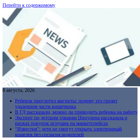
Перейти к содержимому
8 августа, 2026
Ребенок проглотил магниты: почему это грозит
удалением части кишечника
В ГД рассказали, можно ли приводить ребенка на работу
Эксперт по детским товарам Цицулина рассказала о
рисках покупок игрушек на маркетплейсах
“Известия”: дети не смогут открыть электронный
кошелек без согласия родителей