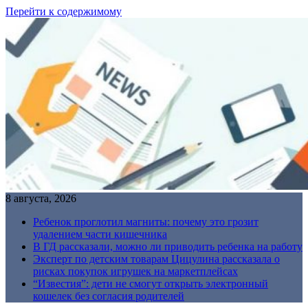
Перейти к содержимому
8 августа, 2026
Ребенок проглотил магниты: почему это грозит
удалением части кишечника
В ГД рассказали, можно ли приводить ребенка на работу
Эксперт по детским товарам Цицулина рассказала о
рисках покупок игрушек на маркетплейсах
“Известия”: дети не смогут открыть электронный
кошелек без согласия родителей