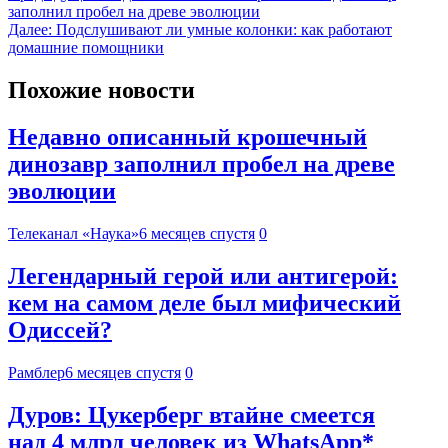
заполнил пробел на древе эволюции
Далее:
Подслушивают ли умные колонки: как работают
домашние помощники
Похожие новости
Недавно описанный крошечный
динозавр заполнил пробел на древе
эволюции
Телеканал «Наука»
6 месяцев спустя
0
Легендарный герой или антигерой:
кем на самом деле был мифический
Одиссей?
Рамблер
6 месяцев спустя
0
Дуров: Цукерберг втайне смеется
над 4 млрд человек из WhatsApp*