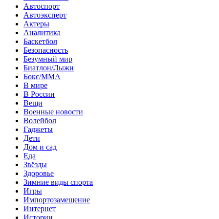
Автоспорт
Автоэксперт
Актеры
Аналитика
Баскетбол
Безопасность
Безумный мир
Биатлон/Лыжи
Бокс/MMA
В мире
В России
Вещи
Военные новости
Волейбол
Гаджеты
Дети
Дом и сад
Еда
Звёзды
Здоровье
Зимние виды спорта
Игры
Импортозамещение
Интернет
Истории