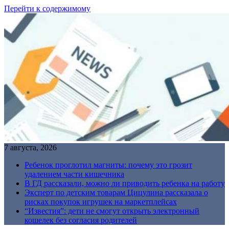
Перейти к содержимому
7 августа, 2026
Ребенок проглотил магниты: почему это грозит
удалением части кишечника
В ГД рассказали, можно ли приводить ребенка на работу
Эксперт по детским товарам Цицулина рассказала о
рисках покупок игрушек на маркетплейсах
“Известия”: дети не смогут открыть электронный
кошелек без согласия родителей