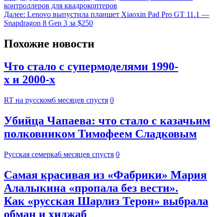
контроллеров для квадрокоптеров
Далее:
Lenovo выпустила планшет Xiaoxin Pad Pro GT 11.1 —
Snapdragon 8 Gen 3 за $250
Похожие новости
Что стало с супермоделями 1990-
х и 2000-х
RT на русском
6 месяцев спустя
0
Убийца Чапаева: что стало с казачьим
полковником Тимофеем Сладковым
Русская семерка
6 месяцев спустя
0
Самая красивая из «Фабрики» Мария
Алалыкина «пропала без вести».
Как «русская Шарлиз Терон» выбрала
обман и хиджаб