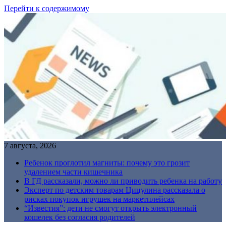
Перейти к содержимому
7 августа, 2026
Ребенок проглотил магниты: почему это грозит
удалением части кишечника
В ГД рассказали, можно ли приводить ребенка на работу
Эксперт по детским товарам Цицулина рассказала о
рисках покупок игрушек на маркетплейсах
“Известия”: дети не смогут открыть электронный
кошелек без согласия родителей