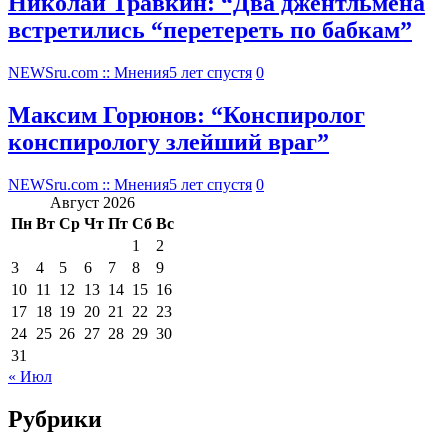
Николай Травкин: “Два джентльмена
встретились “перетереть по бабкам”
NEWSru.com :: Мнения
5 лет спустя
0
Максим Горюнов: “Конспиролог
конспирологу злейший враг”
NEWSru.com :: Мнения
5 лет спустя
0
Август 2026
Пн
Вт
Ср
Чт
Пт
Сб
Вс
1
2
3
4
5
6
7
8
9
10
11
12
13
14
15
16
17
18
19
20
21
22
23
24
25
26
27
28
29
30
31
« Июл
Рубрики