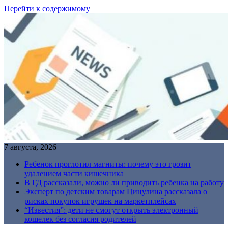
Перейти к содержимому
7 августа, 2026
Ребенок проглотил магниты: почему это грозит
удалением части кишечника
В ГД рассказали, можно ли приводить ребенка на работу
Эксперт по детским товарам Цицулина рассказала о
рисках покупок игрушек на маркетплейсах
“Известия”: дети не смогут открыть электронный
кошелек без согласия родителей