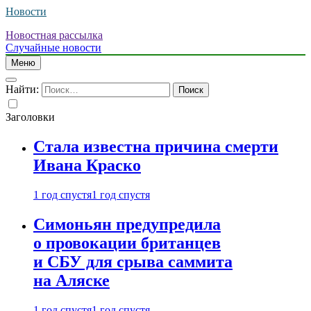
Новости
Новостная рассылка
Случайные новости
Меню
Найти:
Заголовки
Стала известна причина смерти
Ивана Краско
1 год спустя
1 год спустя
Симоньян предупредила
о провокации британцев
и СБУ для срыва саммита
на Аляске
1 год спустя
1 год спустя