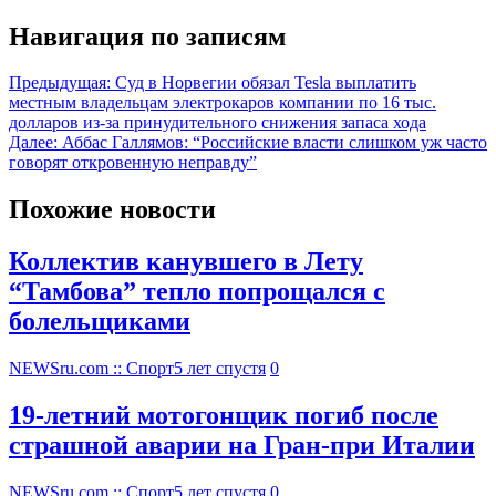
Навигация по записям
Предыдущая:
Суд в Норвегии обязал Tesla выплатить
местным владельцам электрокаров компании по 16 тыс.
долларов из-за принудительного снижения запаса хода
Далее:
Аббас Галлямов: “Российские власти слишком уж часто
говорят откровенную неправду”
Похожие новости
Коллектив канувшего в Лету
“Тамбова” тепло попрощался с
болельщиками
NEWSru.com :: Спорт
5 лет спустя
0
19-летний мотогонщик погиб после
страшной аварии на Гран-при Италии
NEWSru.com :: Спорт
5 лет спустя
0