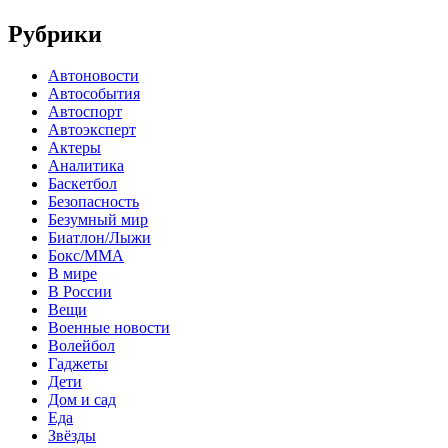
Рубрики
Автоновости
Автособытия
Автоспорт
Автоэксперт
Актеры
Аналитика
Баскетбол
Безопасность
Безумный мир
Биатлон/Лыжи
Бокс/MMA
В мире
В России
Вещи
Военные новости
Волейбол
Гаджеты
Дети
Дом и сад
Еда
Звёзды