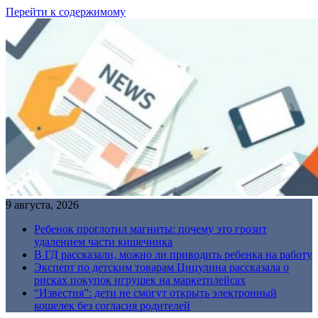
Перейти к содержимому
9 августа, 2026
Ребенок проглотил магниты: почему это грозит
удалением части кишечника
В ГД рассказали, можно ли приводить ребенка на работу
Эксперт по детским товарам Цицулина рассказала о
рисках покупок игрушек на маркетплейсах
“Известия”: дети не смогут открыть электронный
кошелек без согласия родителей