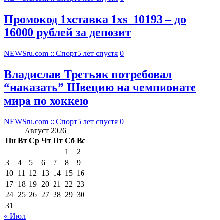
Промокод 1хставка 1xs_10193 – до
16000 рублей за депозит
NEWSru.com :: Спорт
5 лет спустя
0
Владислав Третьяк потребовал
“наказать” Швецию на чемпионате
мира по хоккею
NEWSru.com :: Спорт
5 лет спустя
0
Август 2026
Пн
Вт
Ср
Чт
Пт
Сб
Вс
1
2
3
4
5
6
7
8
9
10
11
12
13
14
15
16
17
18
19
20
21
22
23
24
25
26
27
28
29
30
31
« Июл