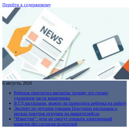
Перейти к содержимому
6 августа, 2026
Ребенок проглотил магниты: почему это грозит
удалением части кишечника
В ГД рассказали, можно ли приводить ребенка на работу
Эксперт по детским товарам Цицулина рассказала о
рисках покупок игрушек на маркетплейсах
“Известия”: дети не смогут открыть электронный
кошелек без согласия родителей