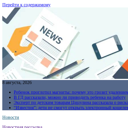
Перейти к содержимому
8 августа, 2026
Ребенок проглотил магниты: почему это грозит удаление
В ГД рассказали, можно ли приводить ребенка на работу
Эксперт по детским товарам Цицулина рассказала о риск
“Известия”: дети не смогут открыть электронный кошелек
Новости
Новостная рассылка