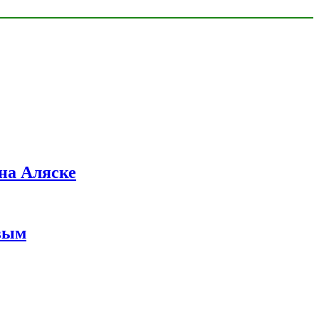
на Аляске
вым