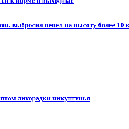
тся к норме в выходные
вь выбросил пепел на высоту более 10 
мптом лихорадки чикунгунья