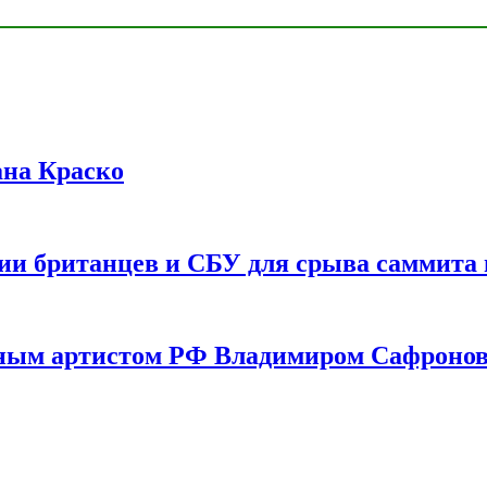
ана Краско
ии британцев и СБУ для срыва саммита 
одным артистом РФ Владимиром Сафроно