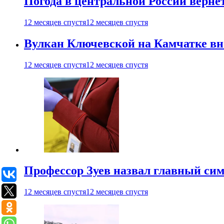
Погода в центральной России верне
12 месяцев спустя
12 месяцев спустя
Вулкан Ключевской на Камчатке вно
12 месяцев спустя
12 месяцев спустя
Профессор Зуев назвал главный си
12 месяцев спустя
12 месяцев спустя