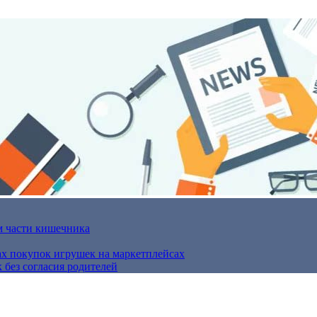
м части кишечника
ах покупок игрушек на маркетплейсах
 без согласия родителей