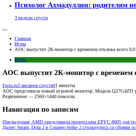
Психолог Ахмадуллин: родителям не 
3 недели спустя
Главная
Игры
AOC выпустит 2К-монитор с временем отклика всего 0,
Игры
AOC выпустит 2К-монитор с временем о
Ferra.ru
5 месяцев спустя
0
1 минуты
AOC представила новый игровой монитор. Модель Q27G4ZD уже
Разрешение — 2560×1440 пикселя.
Навигация по записям
Предыдущая:
AMD представила процессоры EPYC 8005 для те
Далее:
Steam, Dota 2 и Counter-Strike 2 столкнулись со сбоями 