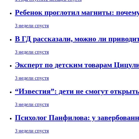
Ребенок проглотил магниты: почему
3 недели спустя
В ГД рассказали, можно ли приводит
3 недели спустя
Эксперт по детским товарам Цицули
3 недели спустя
“Известия”: дети не смогут открыт
3 недели спустя
Психолог Панфилова: у завербованн
3 недели спустя