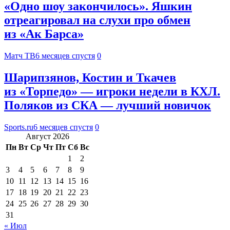
«Одно шоу закончилось». Яшкин
отреагировал на слухи про обмен
из «Ак Барса»
Матч ТВ
6 месяцев спустя
0
Шарипзянов, Костин и Ткачев
из «Торпедо» — игроки недели в КХЛ.
Поляков из СКА — лучший новичок
Sports.ru
6 месяцев спустя
0
Август 2026
Пн
Вт
Ср
Чт
Пт
Сб
Вс
1
2
3
4
5
6
7
8
9
10
11
12
13
14
15
16
17
18
19
20
21
22
23
24
25
26
27
28
29
30
31
« Июл