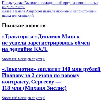
Предыдущая:
Выявлен неожиданный вред разового приема
жирной пищи
Далее:
Памела Андерсон назвала любимый непристойный
наряд для свиданий
Похожие новости
«Трактор» и «Динамо» Минск
не успели зарегистрировать обмен
на дедлайне КХЛ.
Sports.ru
6 месяцев спустя
0
«Локомотив» заплатит 140 млн рублей
Иванову за 2 сезона по новому
контракту, Сергееву —
118 млн (Михаил Зислис)
Sports.ru
6 месяцев спустя
0