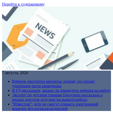
Перейти к содержимому
7 августа, 2026
Ребенок проглотил магниты: почему это грозит
удалением части кишечника
В ГД рассказали, можно ли приводить ребенка на работу
Эксперт по детским товарам Цицулина рассказала о
рисках покупок игрушек на маркетплейсах
“Известия”: дети не смогут открыть электронный
кошелек без согласия родителей