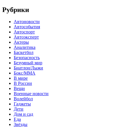
Рубрики
Автоновости
Автособытия
Автоспорт
Автоэксперт
Актеры
Аналитика
Баскетбол
Безопасность
Безумный мир
Биатлон/Лыжи
Бокс/MMA
В мире
В России
Вещи
Военные новости
Волейбол
Гаджеты
Дети
Дом и сад
Еда
Звёзды