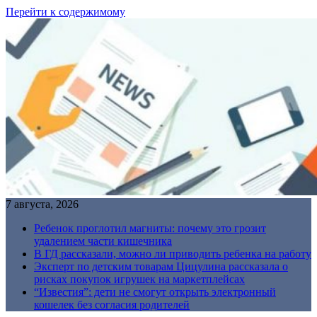
Перейти к содержимому
7 августа, 2026
Ребенок проглотил магниты: почему это грозит
удалением части кишечника
В ГД рассказали, можно ли приводить ребенка на работу
Эксперт по детским товарам Цицулина рассказала о
рисках покупок игрушек на маркетплейсах
“Известия”: дети не смогут открыть электронный
кошелек без согласия родителей