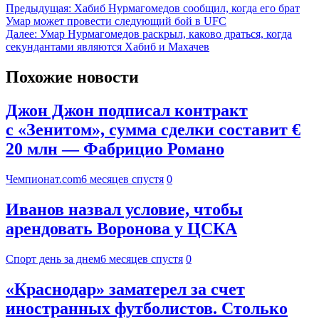
Предыдущая:
Хабиб Нурмагомедов сообщил, когда его брат
Умар может провести следующий бой в UFC
Далее:
Умар Нурмагомедов раскрыл, каково драться, когда
секундантами являются Хабиб и Махачев
Похожие новости
Джон Джон подписал контракт
с «Зенитом», сумма сделки составит €
20 млн — Фабрицио Романо
Чемпионат.com
6 месяцев спустя
0
Иванов назвал условие, чтобы
арендовать Воронова у ЦСКА
Спорт день за днем
6 месяцев спустя
0
«Краснодар» заматерел за счет
иностранных футболистов. Столько