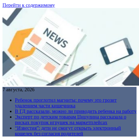
Перейти к содержимому
7 августа, 2026
Ребенок проглотил магниты: почему это грозит
удалением части кишечника
В ГД рассказали, можно ли приводить ребенка на работу
Эксперт по детским товарам Цицулина рассказала о
рисках покупок игрушек на маркетплейсах
“Известия”: дети не смогут открыть электронный
кошелек без согласия родителей