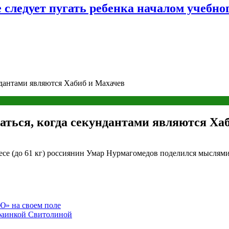
следует пугать ребенка началом учебног
ндантами являются Хабиб и Махачев
аться, когда секундантами являются Ха
е (до 61 кг) россиянин Умар Нурмагомедов поделился мыслями н
Ю» на своем поле
краинкой Свитолиной