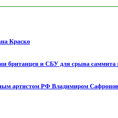
ана Краско
ии британцев и СБУ для срыва саммита 
одным артистом РФ Владимиром Сафроно