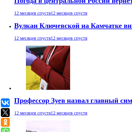
Погода в центральной России верне
12 месяцев спустя
12 месяцев спустя
Вулкан Ключевской на Камчатке вно
12 месяцев спустя
12 месяцев спустя
Профессор Зуев назвал главный си
12 месяцев спустя
12 месяцев спустя