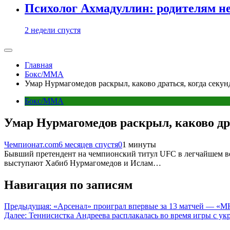
Психолог Ахмадуллин: родителям не 
2 недели спустя
Главная
Бокс/MMA
Умар Нурмагомедов раскрыл, каково драться, когда секу
Бокс/MMA
Умар Нурмагомедов раскрыл, каково др
Чемпионат.com
6 месяцев спустя
0
1 минуты
Бывший претендент на чемпионский титул UFC в легчайшем вес
выступают Хабиб Нурмагомедов и Ислам…
Навигация по записям
Предыдущая:
«Арсенал» проиграл впервые за 13 матчей — «М
Далее:
Теннисистка Андреева расплакалась во время игры с у