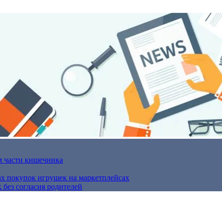
м части кишечника
ах покупок игрушек на маркетплейсах
 без согласия родителей