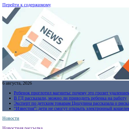
Перейти к содержимому
6 августа, 2026
Ребенок проглотил магниты: почему это грозит удаление
В ГД рассказали, можно ли приводить ребенка на работу
Эксперт по детским товарам Цицулина рассказала о риск
“Известия”: дети не смогут открыть электронный кошелек
Новости
Новостная рассылка