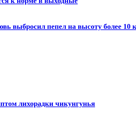
тся к норме в выходные
вь выбросил пепел на высоту более 10 
мптом лихорадки чикунгунья