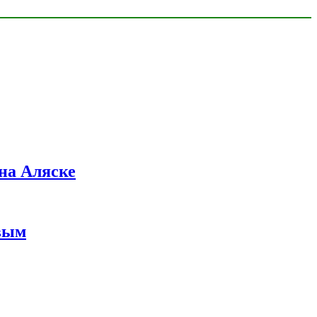
на Аляске
вым