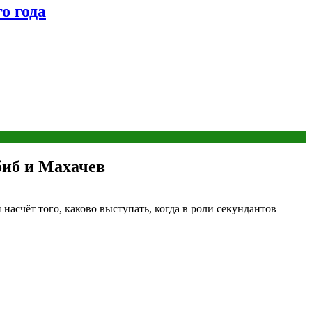
о года
биб и Махачев
асчёт того, каково выступать, когда в роли секундантов