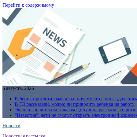
Перейти к содержимому
6 августа, 2026
Ребенок проглотил магниты: почему это грозит удаление
В ГД рассказали, можно ли приводить ребенка на работу
Эксперт по детским товарам Цицулина рассказала о риск
“Известия”: дети не смогут открыть электронный кошелек
Новости
Новостная рассылка