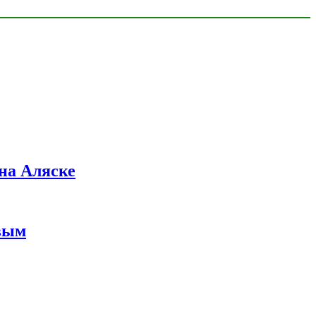
на Аляске
вым