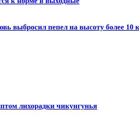
тся к норме в выходные
вь выбросил пепел на высоту более 10 
мптом лихорадки чикунгунья