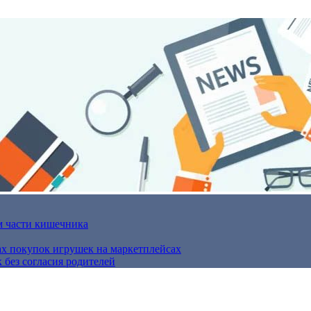
м части кишечника
ах покупок игрушек на маркетплейсах
 без согласия родителей