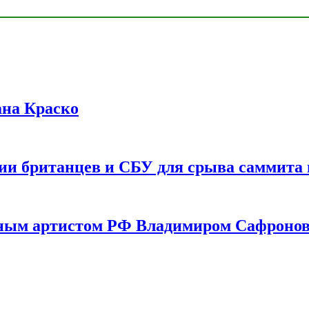
ана Краско
ии британцев и СБУ для срыва саммита 
одным артистом РФ Владимиром Сафроно