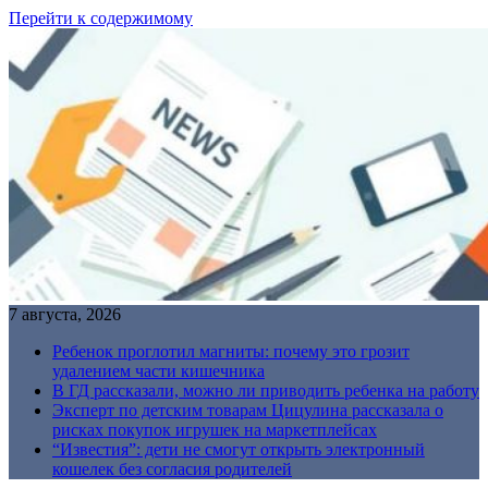
Перейти к содержимому
7 августа, 2026
Ребенок проглотил магниты: почему это грозит
удалением части кишечника
В ГД рассказали, можно ли приводить ребенка на работу
Эксперт по детским товарам Цицулина рассказала о
рисках покупок игрушек на маркетплейсах
“Известия”: дети не смогут открыть электронный
кошелек без согласия родителей