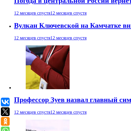
Погода в центральной России верне
12 месяцев спустя
12 месяцев спустя
Вулкан Ключевской на Камчатке вно
12 месяцев спустя
12 месяцев спустя
Профессор Зуев назвал главный си
12 месяцев спустя
12 месяцев спустя