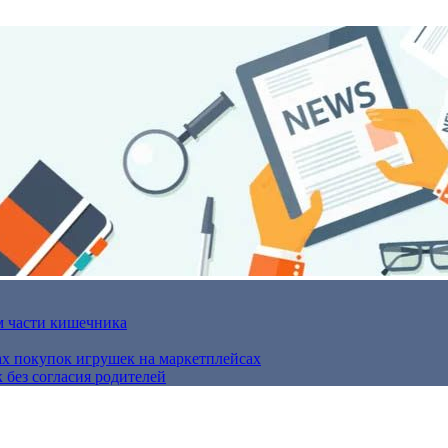
м части кишечника
ах покупок игрушек на маркетплейсах
 без согласия родителей