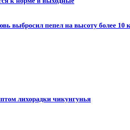
тся к норме в выходные
вь выбросил пепел на высоту более 10 
мптом лихорадки чикунгунья