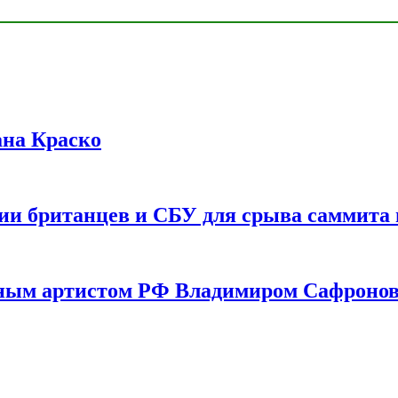
ана Краско
ии британцев и СБУ для срыва саммита 
одным артистом РФ Владимиром Сафроно