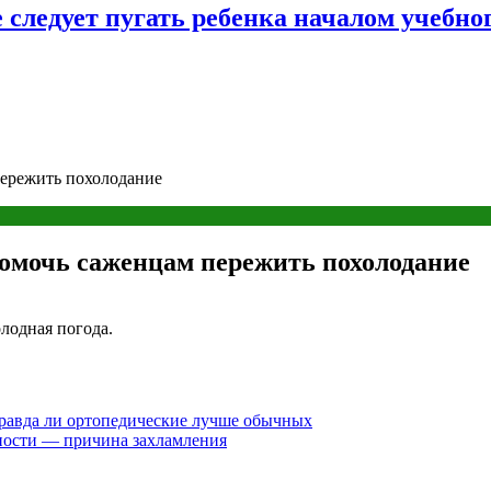
следует пугать ребенка началом учебног
пережить похолодание
 помочь саженцам пережить похолодание
лодная погода.
правда ли ортопедические лучше обычных
ности — причина захламления