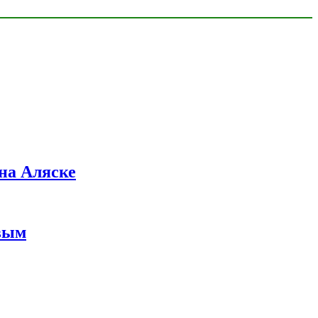
на Аляске
вым