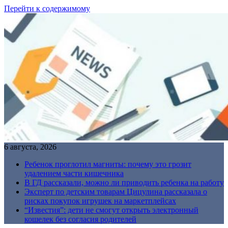
Перейти к содержимому
6 августа, 2026
Ребенок проглотил магниты: почему это грозит
удалением части кишечника
В ГД рассказали, можно ли приводить ребенка на работу
Эксперт по детским товарам Цицулина рассказала о
рисках покупок игрушек на маркетплейсах
“Известия”: дети не смогут открыть электронный
кошелек без согласия родителей