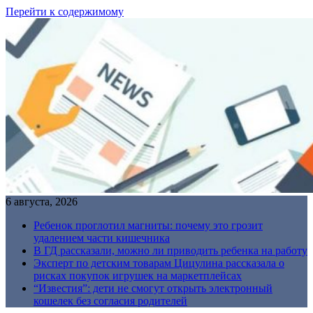
Перейти к содержимому
6 августа, 2026
Ребенок проглотил магниты: почему это грозит
удалением части кишечника
В ГД рассказали, можно ли приводить ребенка на работу
Эксперт по детским товарам Цицулина рассказала о
рисках покупок игрушек на маркетплейсах
“Известия”: дети не смогут открыть электронный
кошелек без согласия родителей