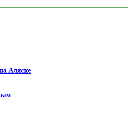
на Аляске
вым