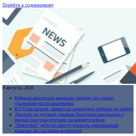
Перейти к содержимому
9 августа, 2026
Ребенок проглотил магниты: почему это грозит
удалением части кишечника
В ГД рассказали, можно ли приводить ребенка на работу
Эксперт по детским товарам Цицулина рассказала о
рисках покупок игрушек на маркетплейсах
“Известия”: дети не смогут открыть электронный
кошелек без согласия родителей