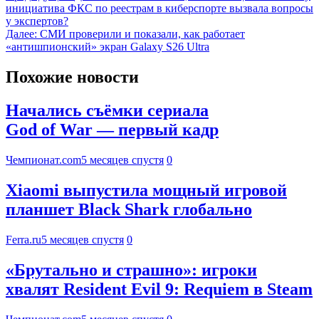
инициатива ФКС по реестрам в киберспорте вызвала вопросы
у экспертов?
Далее:
СМИ проверили и показали, как работает
«антишпионский» экран Galaxy S26 Ultra
Похожие новости
Начались съёмки сериала
God of War — первый кадр
Чемпионат.com
5 месяцев спустя
0
Xiaomi выпустила мощный игровой
планшет Black Shark глобально
Ferra.ru
5 месяцев спустя
0
«Брутально и страшно»: игроки
хвалят Resident Evil 9: Requiem в Steam