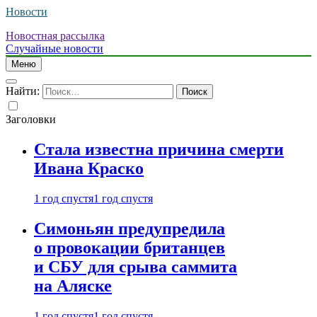
Новости
Новостная рассылка
Случайные новости
Меню
Найти:
Заголовки
Стала известна причина смерти
Ивана Краско
1 год спустя
1 год спустя
Симоньян предупредила
о провокации британцев
и СБУ для срыва саммита
на Аляске
1 год спустя
1 год спустя