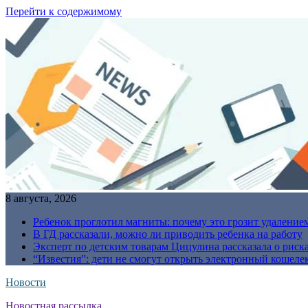
Перейти к содержимому
8 августа, 2026
Ребенок проглотил магниты: почему это грозит удаление
В ГД рассказали, можно ли приводить ребенка на работу
Эксперт по детским товарам Цицулина рассказала о риск
“Известия”: дети не смогут открыть электронный кошелек
Новости
Новостная рассылка