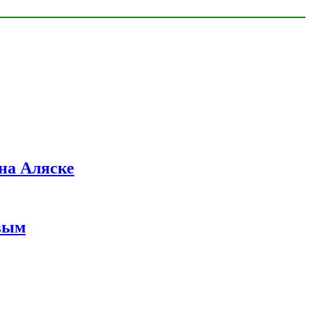
на Аляске
вым