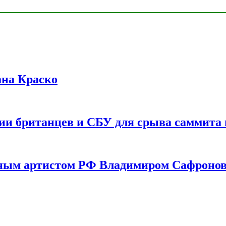
ана Краско
ии британцев и СБУ для срыва саммита 
одным артистом РФ Владимиром Сафроно