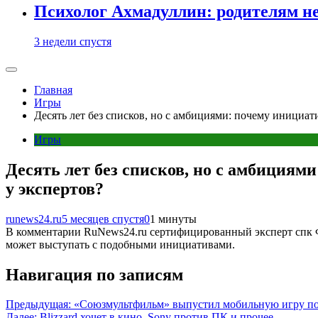
Психолог Ахмадуллин: родителям не 
3 недели спустя
Главная
Игры
Десять лет без списков, но с амбициями: почему инициа
Игры
Десять лет без списков, но с амбиция
у экспертов?
runews24.ru
5 месяцев спустя
0
1 минуты
В комментарии RuNews24.ru сертифицированный эксперт спк Ф
может выступать с подобными инициативами.
Навигация по записям
Предыдущая:
«Союзмультфильм» выпустил мобильную игру п
Далее:
Blizzard хочет в кино, Sony против ПК и прочее