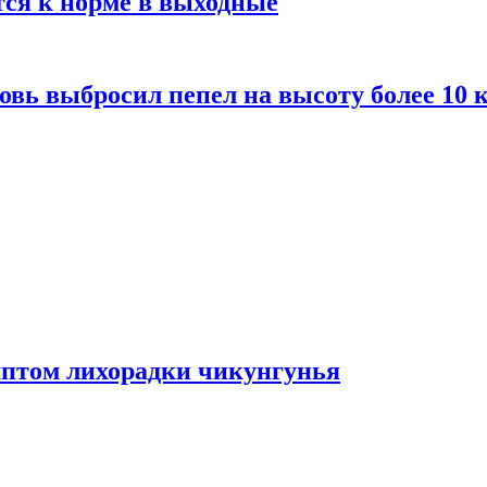
тся к норме в выходные
вь выбросил пепел на высоту более 10 
мптом лихорадки чикунгунья