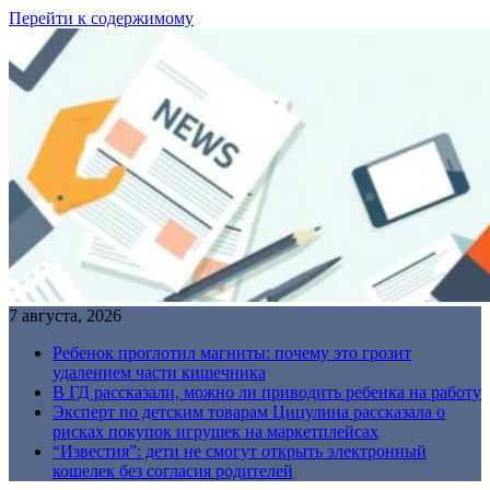
Перейти к содержимому
7 августа, 2026
Ребенок проглотил магниты: почему это грозит
удалением части кишечника
В ГД рассказали, можно ли приводить ребенка на работу
Эксперт по детским товарам Цицулина рассказала о
рисках покупок игрушек на маркетплейсах
“Известия”: дети не смогут открыть электронный
кошелек без согласия родителей