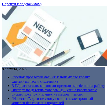
Перейти к содержимому
8 августа, 2026
Ребенок проглотил магниты: почему это грозит
удалением части кишечника
В ГД рассказали, можно ли приводить ребенка на работу
Эксперт по детским товарам Цицулина рассказала о
рисках покупок игрушек на маркетплейсах
“Известия”: дети не смогут открыть электронный
кошелек без согласия родителей