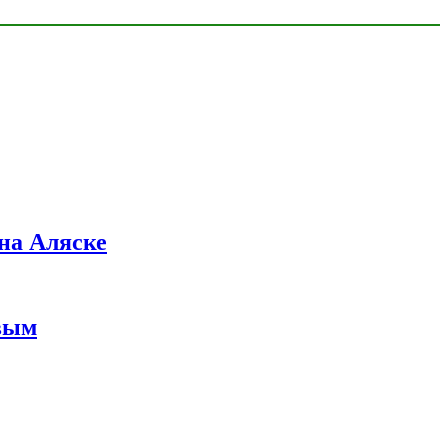
на Аляске
вым