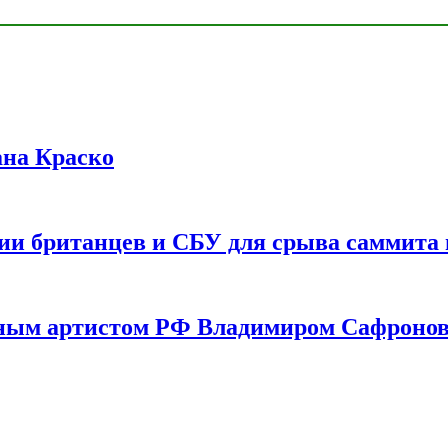
ана Краско
ии британцев и СБУ для срыва саммита 
одным артистом РФ Владимиром Сафроно