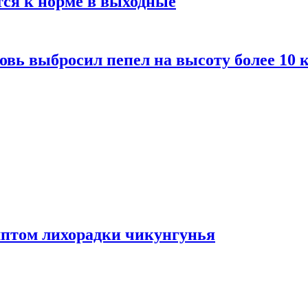
тся к норме в выходные
вь выбросил пепел на высоту более 10 
мптом лихорадки чикунгунья