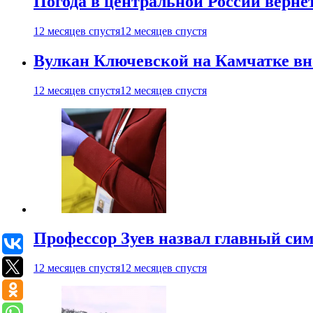
Погода в центральной России верне
12 месяцев спустя
12 месяцев спустя
Вулкан Ключевской на Камчатке вно
12 месяцев спустя
12 месяцев спустя
Профессор Зуев назвал главный си
12 месяцев спустя
12 месяцев спустя