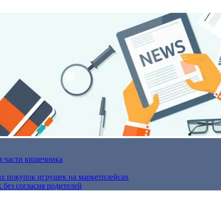
м части кишечника
ах покупок игрушек на маркетплейсах
 без согласия родителей