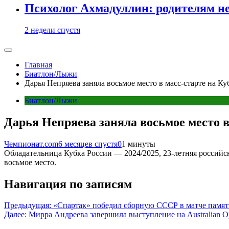
Психолог Ахмадуллин: родителям не 
2 недели спустя
Главная
Биатлон/Лыжи
Дарья Непряева заняла восьмое место в масс-старте на Ку
Биатлон/Лыжи
Дарья Непряева заняла восьмое место в
Чемпионат.com
6 месяцев спустя
0
1 минуты
Обладательница Кубка России — 2024/2025, 23-летняя российск
восьмое место.
Навигация по записям
Предыдущая:
«Спартак» победил сборную СССР в матче памят
Далее:
Мирра Андреева завершила выступление на Australian 