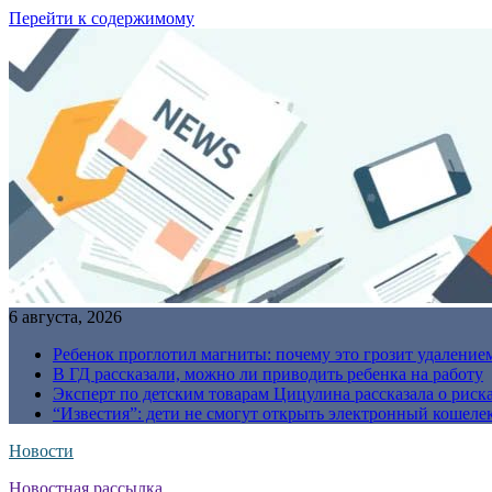
Перейти к содержимому
6 августа, 2026
Ребенок проглотил магниты: почему это грозит удаление
В ГД рассказали, можно ли приводить ребенка на работу
Эксперт по детским товарам Цицулина рассказала о риск
“Известия”: дети не смогут открыть электронный кошелек
Новости
Новостная рассылка