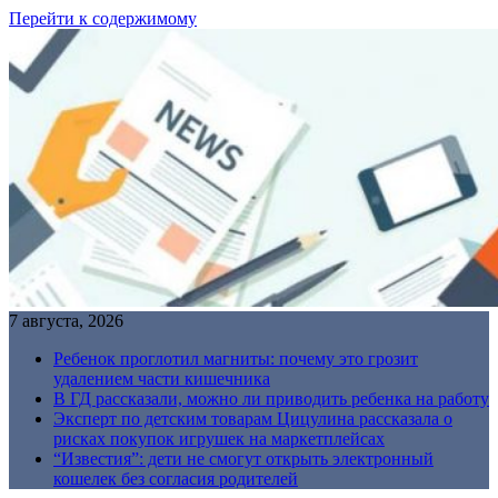
Перейти к содержимому
7 августа, 2026
Ребенок проглотил магниты: почему это грозит
удалением части кишечника
В ГД рассказали, можно ли приводить ребенка на работу
Эксперт по детским товарам Цицулина рассказала о
рисках покупок игрушек на маркетплейсах
“Известия”: дети не смогут открыть электронный
кошелек без согласия родителей