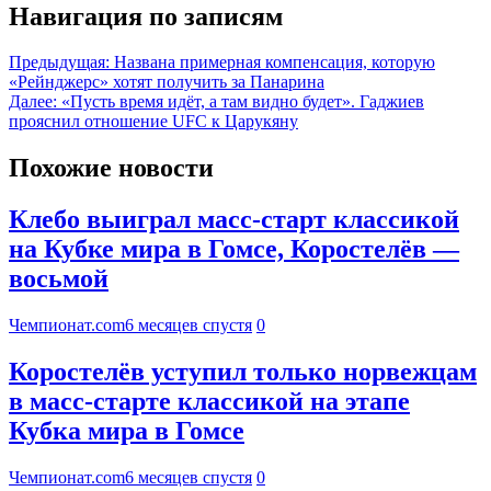
Навигация по записям
Предыдущая:
Названа примерная компенсация, которую
«Рейнджерс» хотят получить за Панарина
Далее:
«Пусть время идёт, а там видно будет». Гаджиев
прояснил отношение UFC к Царукяну
Похожие новости
Клебо выиграл масс-старт классикой
на Кубке мира в Гомсе, Коростелёв —
восьмой
Чемпионат.com
6 месяцев спустя
0
Коростелёв уступил только норвежцам
в масс-старте классикой на этапе
Кубка мира в Гомсе
Чемпионат.com
6 месяцев спустя
0