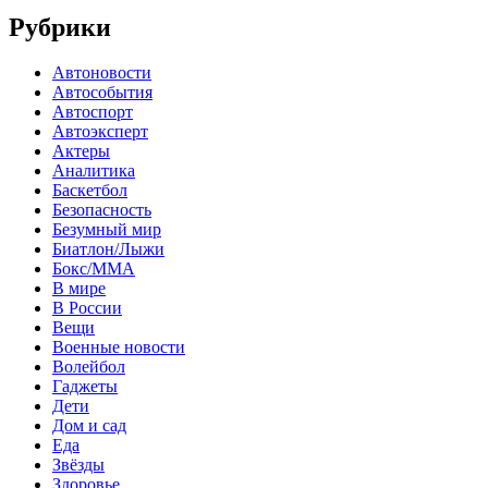
Рубрики
Автоновости
Автособытия
Автоспорт
Автоэксперт
Актеры
Аналитика
Баскетбол
Безопасность
Безумный мир
Биатлон/Лыжи
Бокс/MMA
В мире
В России
Вещи
Военные новости
Волейбол
Гаджеты
Дети
Дом и сад
Еда
Звёзды
Здоровье