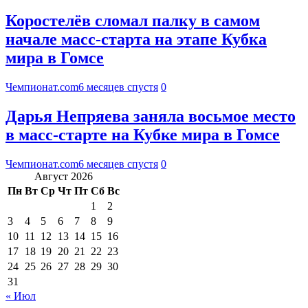
Коростелёв сломал палку в самом
начале масс-старта на этапе Кубка
мира в Гомсе
Чемпионат.com
6 месяцев спустя
0
Дарья Непряева заняла восьмое место
в масс-старте на Кубке мира в Гомсе
Чемпионат.com
6 месяцев спустя
0
Август 2026
Пн
Вт
Ср
Чт
Пт
Сб
Вс
1
2
3
4
5
6
7
8
9
10
11
12
13
14
15
16
17
18
19
20
21
22
23
24
25
26
27
28
29
30
31
« Июл