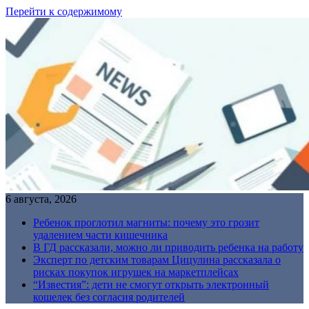
Перейти к содержимому
6 августа, 2026
Ребенок проглотил магниты: почему это грозит
удалением части кишечника
В ГД рассказали, можно ли приводить ребенка на работу
Эксперт по детским товарам Цицулина рассказала о
рисках покупок игрушек на маркетплейсах
“Известия”: дети не смогут открыть электронный
кошелек без согласия родителей