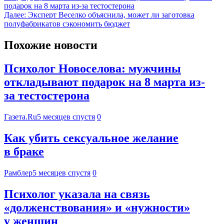
подарок на 8 марта из-за тестостерона
Далее:
Эксперт Веселко объяснила, может ли заготовка
полуфабрикатов сэкономить бюджет
Похожие новости
Психолог Новоселова: мужчины
откладывают подарок на 8 марта из-
за тестостерона
Газета.Ru
5 месяцев спустя
0
Как убить сексуальное желание
в браке
Рамблер
5 месяцев спустя
0
Психолог указала на связь
«долженствования» и «нужности»
у женщин