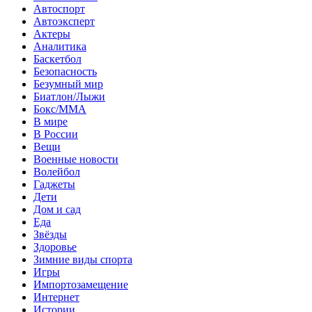
Автоспорт
Автоэксперт
Актеры
Аналитика
Баскетбол
Безопасность
Безумный мир
Биатлон/Лыжи
Бокс/MMA
В мире
В России
Вещи
Военные новости
Волейбол
Гаджеты
Дети
Дом и сад
Еда
Звёзды
Здоровье
Зимние виды спорта
Игры
Импортозамещение
Интернет
Истории