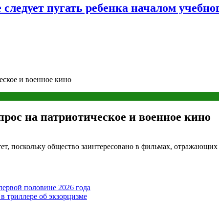
следует пугать ребенка началом учебног
ческое и военное кино
спрос на патриотическое и военное кино
стет, поскольку общество заинтересовано в фильмах, отражающи
в первой половине 2026 года
в триллере об экзорцизме