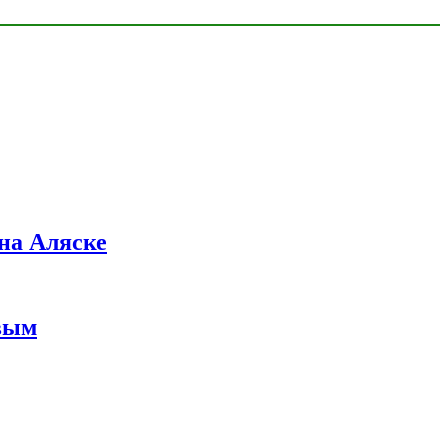
на Аляске
вым