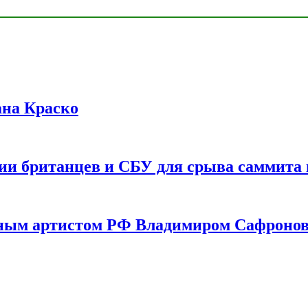
ана Краско
ии британцев и СБУ для срыва саммита 
одным артистом РФ Владимиром Сафроно