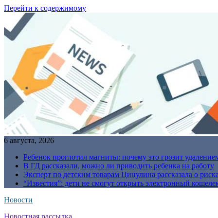
Перейти к содержимому
6 августа, 2026
Ребенок проглотил магниты: почему это грозит удаление
В ГД рассказали, можно ли приводить ребенка на работу
Эксперт по детским товарам Цицулина рассказала о риск
“Известия”: дети не смогут открыть электронный кошелек
Новости
Новостная рассылка