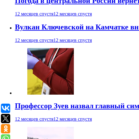
Погода в центральной России верне
12 месяцев спустя
12 месяцев спустя
Вулкан Ключевской на Камчатке вно
12 месяцев спустя
12 месяцев спустя
Профессор Зуев назвал главный си
12 месяцев спустя
12 месяцев спустя