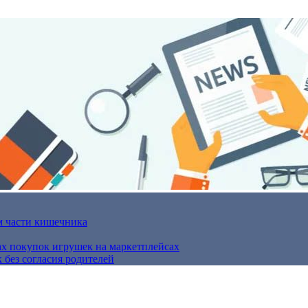
м части кишечника
ах покупок игрушек на маркетплейсах
 без согласия родителей