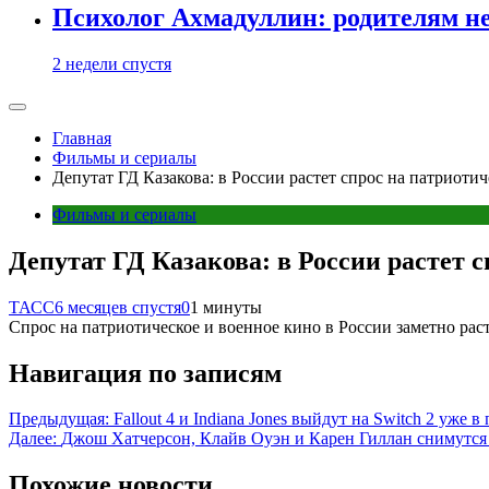
Психолог Ахмадуллин: родителям не 
2 недели спустя
Главная
Фильмы и сериалы
Депутат ГД Казакова: в России растет спрос на патриоти
Фильмы и сериалы
Депутат ГД Казакова: в России растет 
ТАСС
6 месяцев спустя
0
1 минуты
Спрос на патриотическое и военное кино в России заметно ра
Навигация по записям
Предыдущая:
Fallout 4 и Indiana Jones выйдут на Switch 2 уже 
Далее:
Джош Хатчерсон, Клайв Оуэн и Карен Гиллан снимутся 
Похожие новости