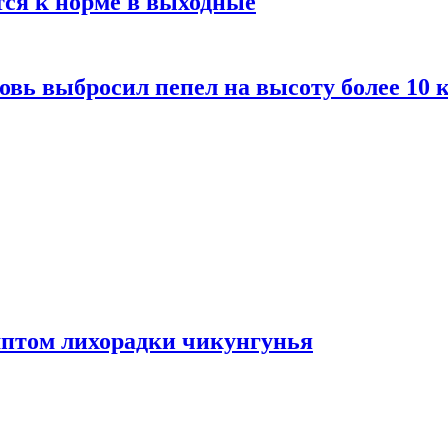
тся к норме в выходные
вь выбросил пепел на высоту более 10 
мптом лихорадки чикунгунья