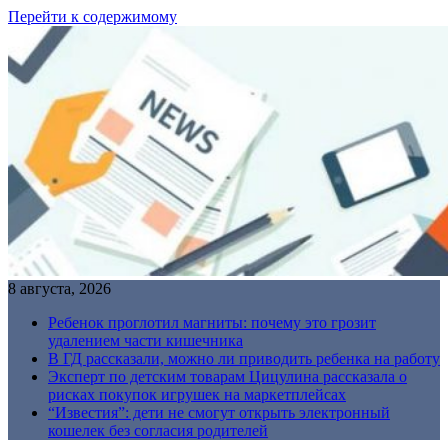
Перейти к содержимому
8 августа, 2026
Ребенок проглотил магниты: почему это грозит
удалением части кишечника
В ГД рассказали, можно ли приводить ребенка на работу
Эксперт по детским товарам Цицулина рассказала о
рисках покупок игрушек на маркетплейсах
“Известия”: дети не смогут открыть электронный
кошелек без согласия родителей