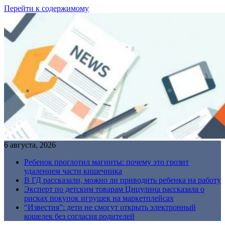
Перейти к содержимому
6 августа, 2026
Ребенок проглотил магниты: почему это грозит
удалением части кишечника
В ГД рассказали, можно ли приводить ребенка на работу
Эксперт по детским товарам Цицулина рассказала о
рисках покупок игрушек на маркетплейсах
“Известия”: дети не смогут открыть электронный
кошелек без согласия родителей