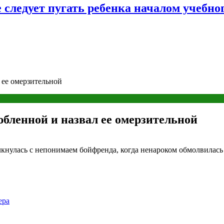
следует пугать ребенка началом учебног
 ее омерзительной
бленной и назвал ее омерзительной
лкнулась с непонимаем бойфренда, когда ненароком обмолвилась е
ера