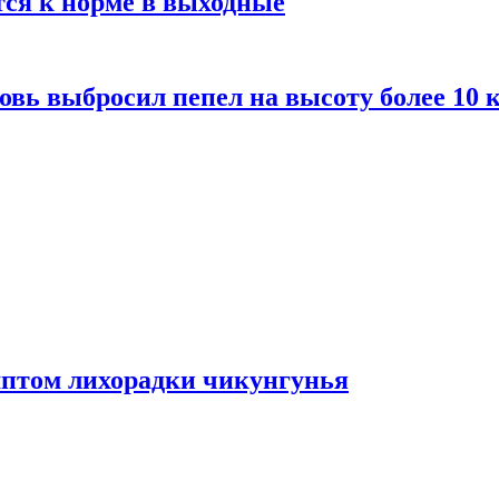
тся к норме в выходные
вь выбросил пепел на высоту более 10 
мптом лихорадки чикунгунья