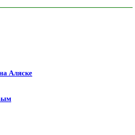
на Аляске
вым