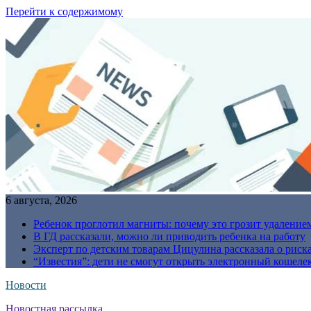
Перейти к содержимому
6 августа, 2026
Ребенок проглотил магниты: почему это грозит удаление
В ГД рассказали, можно ли приводить ребенка на работу
Эксперт по детским товарам Цицулина рассказала о риск
“Известия”: дети не смогут открыть электронный кошелек
Новости
Новостная рассылка