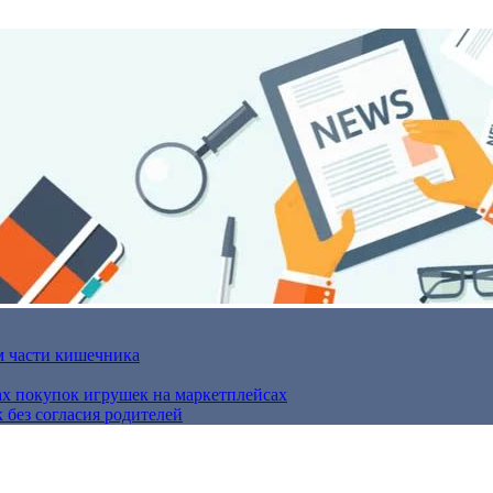
м части кишечника
ах покупок игрушек на маркетплейсах
 без согласия родителей