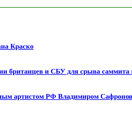
ана Краско
ии британцев и СБУ для срыва саммита 
одным артистом РФ Владимиром Сафроно