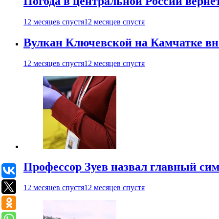
Погода в центральной России верне
12 месяцев спустя
12 месяцев спустя
Вулкан Ключевской на Камчатке вно
12 месяцев спустя
12 месяцев спустя
Профессор Зуев назвал главный си
12 месяцев спустя
12 месяцев спустя