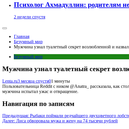
Психолог Ахмадуллин: родителям не 
2 недели спустя
Главная
Безумный мир
Мужчина узнал туалетный секрет возлюбленной и назвал
Безумный мир
Мужчина узнал туалетный секрет возлю
Lenta.ru
3 месяца спустя
0
1 минуты
Пользовательница Reddit с ником @Anatra_ рассказала, как сто
мужчина испытал ужас и отвращение.
Навигация по записям
Предыдущая:
Рыбаки поймали редчайшего двухцветного лобст
Далее:
Лиса обворовала мужа и жену на 74 тысячи рублей