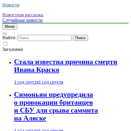
Новости
Новостная рассылка
Случайные новости
Меню
Найти:
Заголовки
Стала известна причина смерти
Ивана Краско
1 год спустя
1 год спустя
Симоньян предупредила
о провокации британцев
и СБУ для срыва саммита
на Аляске
1 год спустя
1 год спустя