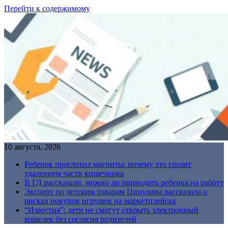
Перейти к содержимому
10 августа, 2026
Ребенок проглотил магниты: почему это грозит
удалением части кишечника
В ГД рассказали, можно ли приводить ребенка на работу
Эксперт по детским товарам Цицулина рассказала о
рисках покупок игрушек на маркетплейсах
“Известия”: дети не смогут открыть электронный
кошелек без согласия родителей