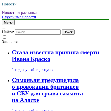
Новости
Новостная рассылка
Случайные новости
Меню
Найти:
Заголовки
Стала известна причина смерти
Ивана Краско
1 год спустя
1 год спустя
Симоньян предупредила
о провокации британцев
и СБУ для срыва саммита
на Аляске
1 год спустя
1 год спустя