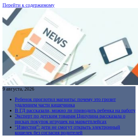
Перейти к содержимому
9 августа, 2026
Ребенок проглотил магниты: почему это грозит
удалением части кишечника
В ГД рассказали, можно ли приводить ребенка на работу
Эксперт по детским товарам Цицулина рассказала о
рисках покупок игрушек на маркетплейсах
“Известия”: дети не смогут открыть электронный
кошелек без согласия родителей