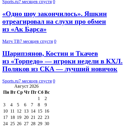
Sports.ru
7 месяцев спустя
0
«Одно шоу закончилось». Яшкин
отреагировал на слухи про обмен
из «Ак Барса»
Матч ТВ
7 месяцев спустя
0
Шарипзянов, Костин и Ткачев
из «Торпедо» — игроки недели в КХЛ.
Поляков из СКА — лучший новичок
Sports.ru
7 месяцев спустя
0
Август 2026
Пн
Вт
Ср
Чт
Пт
Сб
Вс
1
2
3
4
5
6
7
8
9
10
11
12
13
14
15
16
17
18
19
20
21
22
23
24
25
26
27
28
29
30