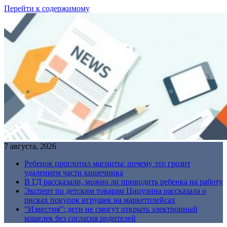
Перейти к содержимому
7 августа, 2026
Ребенок проглотил магниты: почему это грозит
удалением части кишечника
В ГД рассказали, можно ли приводить ребенка на работу
Эксперт по детским товарам Цицулина рассказала о
рисках покупок игрушек на маркетплейсах
“Известия”: дети не смогут открыть электронный
кошелек без согласия родителей