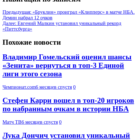
Предыдущая:
«Бруклин» проиграл «Клипперс» в матче НБА.
Демин набрал 12 очков
Далее:
Евгений Малкин установил уникальный рекорд
«Питтсбурга»
Похожие новости
Владимир Гомельский оценил шансы
«Зенита» вернуться в топ-3 Единой
лиги этого сезона
Чемпионат.com
6 месяцев спустя
0
Стефен Карри вошел в топ‑20 игроков
по набранным очкам в истории НБА
Матч ТВ
6 месяцев спустя
0
Лука Дончич установил уникальный